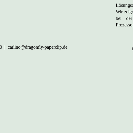
Lösungsor
Wir zeig
bei der
Prozessop
0
|
carlino@dragonfly-paperclip.de