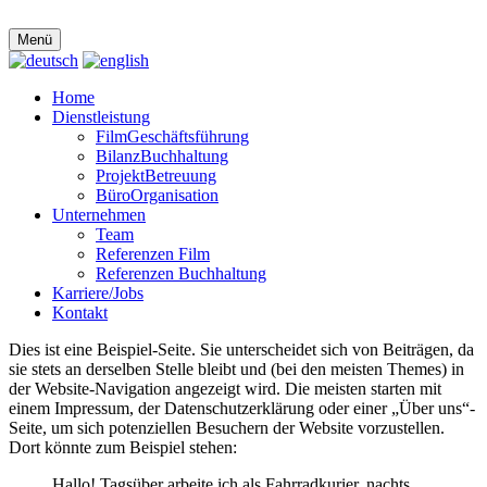
Menü
Home
Dienstleistung
FilmGeschäftsführung
BilanzBuchhaltung
ProjektBetreuung
BüroOrganisation
Unternehmen
Team
Referenzen Film
Referenzen Buchhaltung
Karriere/Jobs
Kontakt
Dies ist eine Beispiel-Seite. Sie unterscheidet sich von Beiträgen, da
sie stets an derselben Stelle bleibt und (bei den meisten Themes) in
der Website-Navigation angezeigt wird. Die meisten starten mit
einem Impressum, der Datenschutzerklärung oder einer „Über uns“-
Seite, um sich potenziellen Besuchern der Website vorzustellen.
Dort könnte zum Beispiel stehen:
Hallo! Tagsüber arbeite ich als Fahrradkurier, nachts